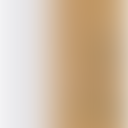
Het volgende nummer van Bibliotheekblad
verschijnt op 26 april en ontvangt u per post.
Editie vijf die uitkomt op 24 mei is weer een
digitale uitgave.
Bibliotheekblad 3 maart 2024
COLOFON